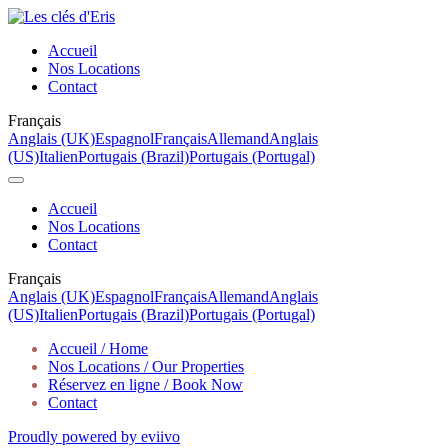
Accueil
Nos Locations
Contact
Français
Anglais (UK)
Espagnol
Français
Allemand
Anglais
(US)
Italien
Portugais (Brazil)
Portugais (Portugal)
Accueil
Nos Locations
Contact
Français
Anglais (UK)
Espagnol
Français
Allemand
Anglais
(US)
Italien
Portugais (Brazil)
Portugais (Portugal)
Accueil / Home
Nos Locations / Our Properties
Réservez en ligne / Book Now
Contact
Proudly powered by eviivo