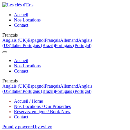
Accueil
Nos Locations
Contact
Français
Anglais (UK)
Espagnol
Français
Allemand
Anglais
(US)
Italien
Portugais (Brazil)
Portugais (Portugal)
Accueil
Nos Locations
Contact
Français
Anglais (UK)
Espagnol
Français
Allemand
Anglais
(US)
Italien
Portugais (Brazil)
Portugais (Portugal)
Accueil / Home
Nos Locations / Our Properties
Réservez en ligne / Book Now
Contact
Proudly powered by eviivo