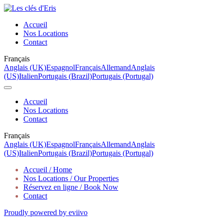
Accueil
Nos Locations
Contact
Français
Anglais (UK)
Espagnol
Français
Allemand
Anglais
(US)
Italien
Portugais (Brazil)
Portugais (Portugal)
Accueil
Nos Locations
Contact
Français
Anglais (UK)
Espagnol
Français
Allemand
Anglais
(US)
Italien
Portugais (Brazil)
Portugais (Portugal)
Accueil / Home
Nos Locations / Our Properties
Réservez en ligne / Book Now
Contact
Proudly powered by eviivo