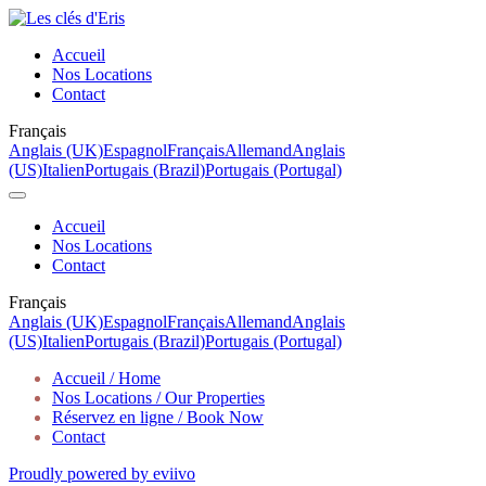
Accueil
Nos Locations
Contact
Français
Anglais (UK)
Espagnol
Français
Allemand
Anglais
(US)
Italien
Portugais (Brazil)
Portugais (Portugal)
Accueil
Nos Locations
Contact
Français
Anglais (UK)
Espagnol
Français
Allemand
Anglais
(US)
Italien
Portugais (Brazil)
Portugais (Portugal)
Accueil / Home
Nos Locations / Our Properties
Réservez en ligne / Book Now
Contact
Proudly powered by eviivo