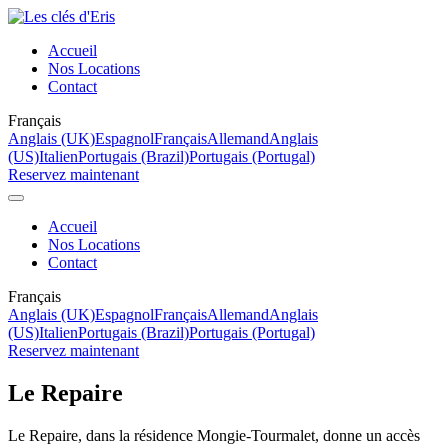
Accueil
Nos Locations
Contact
Français
Anglais (UK)
Espagnol
Français
Allemand
Anglais
(US)
Italien
Portugais (Brazil)
Portugais (Portugal)
Reservez maintenant
Accueil
Nos Locations
Contact
Français
Anglais (UK)
Espagnol
Français
Allemand
Anglais
(US)
Italien
Portugais (Brazil)
Portugais (Portugal)
Reservez maintenant
Le Repaire
Le Repaire, dans la résidence Mongie-Tourmalet, donne un accès