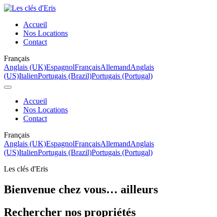
Accueil
Nos Locations
Contact
Français
Anglais (UK)
Espagnol
Français
Allemand
Anglais
(US)
Italien
Portugais (Brazil)
Portugais (Portugal)
Accueil
Nos Locations
Contact
Français
Anglais (UK)
Espagnol
Français
Allemand
Anglais
(US)
Italien
Portugais (Brazil)
Portugais (Portugal)
Les clés d'Eris
Bienvenue chez vous… ailleurs
Rechercher nos propriétés